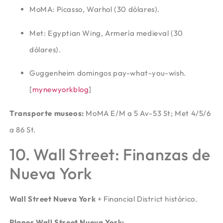
MoMA: Picasso, Warhol (30 dólares).
Met: Egyptian Wing, Armería medieval (30
dólares).
Guggenheim domingos pay-what-you-wish.
[
mynewyorkblog
]​
Transporte museos:
MoMA E/M a 5 Av-53 St; Met 4/5/6
a 86 St.
10. Wall Street: Finanzas de
Nueva York
Wall Street Nueva York
+ Financial District histórico.
Planes Wall Street Nueva York: