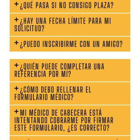
¿QUÉ PASA SI NO CONSIGO PLAZA?
¿HAY UNA FECHA LÍMITE PARA MI
SOLICITUD?
¿PUEDO INSCRIBIRME CON UN AMIGO?
¿QUIÉN PUEDE COMPLETAR UNA
REFERENCIA POR MÍ?
¿CÓMO DEBO RELLENAR EL
FORMULARIO MÉDICO?
MI MÉDICO DE CABECERA ESTÁ
INTENTANDO COBRARME POR FIRMAR
ESTE FORMULARIO, ¿ES CORRECTO?