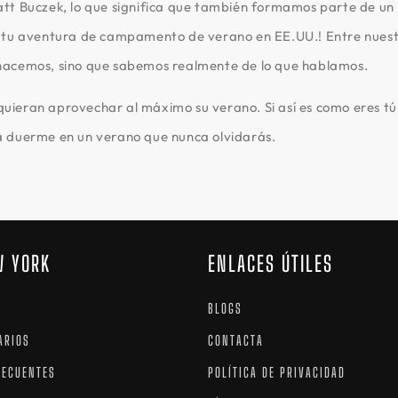
t Buczek, lo que significa que también formamos parte de un pa
a tu aventura de campamento de verano en EE.UU.! Entre nues
hacemos, sino que sabemos realmente de lo que hablamos.
ieran aprovechar al máximo su verano. Si así es como eres tú
a duerme en un verano que nunca olvidarás.
W YORK
ENLACES ÚTILES
BLOGS
ARIOS
CONTACTA
RECUENTES
POLÍTICA DE PRIVACIDAD