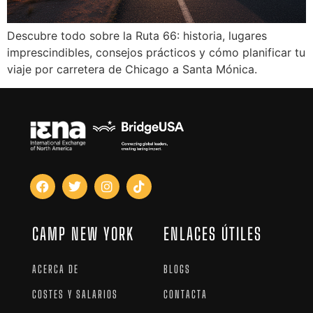
Descubre todo sobre la Ruta 66: historia, lugares
imprescindibles, consejos prácticos y cómo planificar tu
viaje por carretera de Chicago a Santa Mónica.
CAMP NEW YORK
ENLACES ÚTILES
ACERCA DE
BLOGS
COSTES Y SALARIOS
CONTACTA